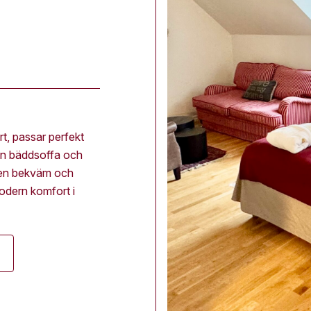
t, passar perfekt
 en bäddsoffa och
) en bekväm och
modern komfort i