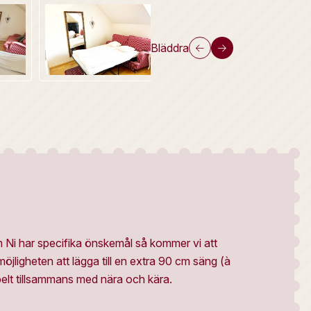
Bläddra
m Ni har specifika önskemål så kommer vi att
öjligheten att lägga till en extra 90 cm säng (à
belt tillsammans med nära och kära.