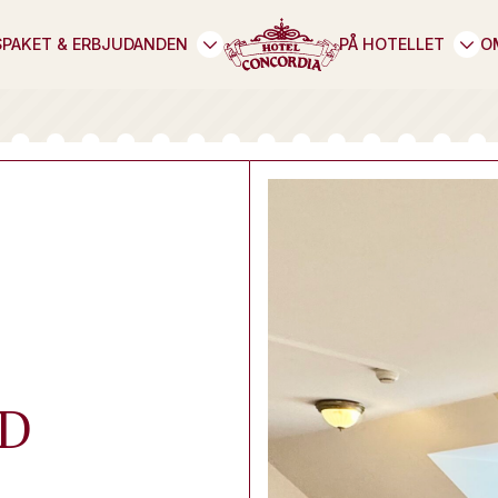
S
PAKET & ERBJUDANDEN
PÅ HOTELLET
O
D