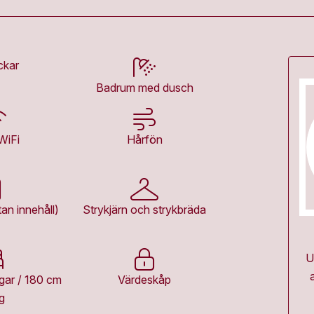
ckar
Badrum med dusch
WiFi
Hårfön
an innehåll)
Strykjärn och strykbräda
U
gar / 180 cm
Värdeskåp
g