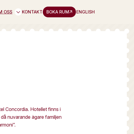
M OSS
KONTAKT
BOKA RUM
ENGLISH
l Concordia. Hotellet finns i
 då nuvarande ägare familjen
armoni”.