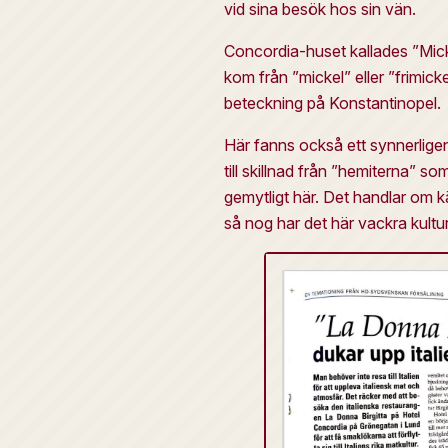
vid sina besök hos sin vän.
Concordia-huset kallades ”Mick
kom från ”mickel” eller ”frimic
beteckning på Konstantinopel.
Här fanns också ett synnerlige
till skillnad från ”hemiterna” 
gemytligt här. Det handlar om k
så nog har det här vackra kultu