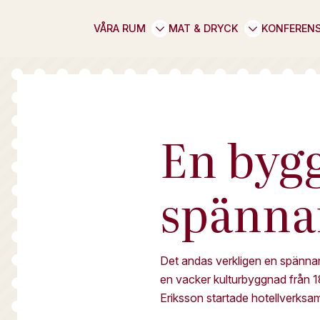
VÅRA RUM
MAT & DRYCK
KONFEREN
En byg
spänna
Det andas verkligen en spännand
en vacker kulturbyggnad från 1
Eriksson startade hotellverksa