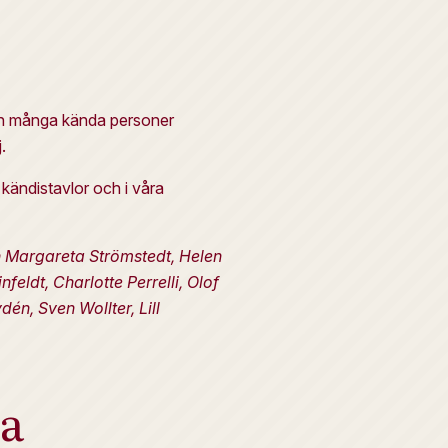
a in många kända personer
.
kändistavlor och i våra
ch Margareta Strömstedt, Helen
eldt, Charlotte Perrelli, Olof
én, Sven Wollter, Lill
ia