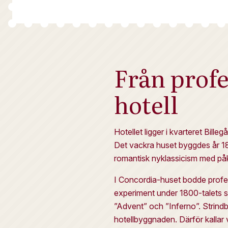
Från profe
hotell
Hotellet ligger i kvarteret Bill
Det vackra huset byggdes år 1
romantisk nyklassicism med påk
I Concordia-huset bodde profes
experiment under 1800-talets sl
”Advent” och ”Inferno”. Strin
hotellbyggnaden. Därför kallar v