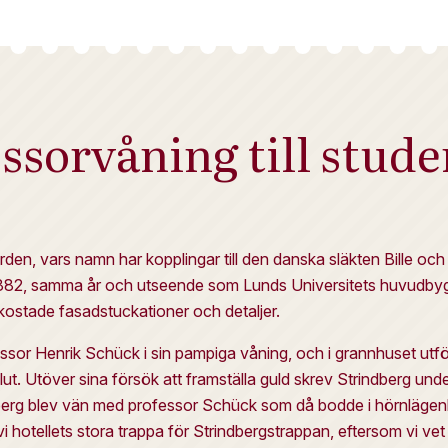
ssorvåning till stude
egården, vars namn har kopplingar till den danska släkten Bille oc
882, samma år och utseende som Lunds Universitets huvudbyggn
ostade fasadstuckationer och detaljer.
sor Henrik Schück i sin pampiga våning, och i grannhuset utf
ut. Utöver sina försök att framställa guld skrev Strindberg un
dberg blev vän med professor Schück som då bodde i hörnlägen
i hotellets stora trappa för Strindbergstrappan, eftersom vi vet