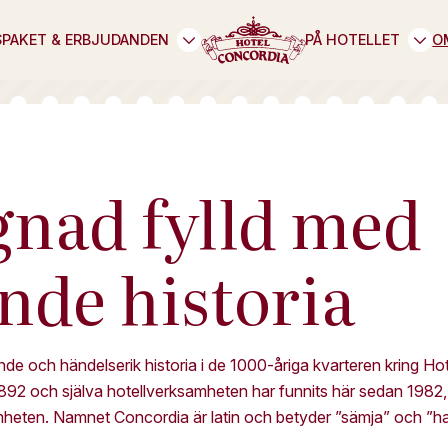
S
PAKET & ERBJUDANDEN
PÅ HOTELLET
O
gnad fylld med
nde historia
e och händelserik historia i de 1000-åriga kvarteren kring Hote
892 och själva hotellverksamheten har funnits här sedan 1982,
mheten. Namnet Concordia är latin och betyder ”sämja” och ”h