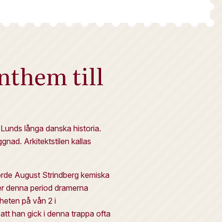
nthem till
h Lunds långa danska historia.
ad. Arkitektstilen kallas
örde August Strindberg kemiska
der denna period dramerna
heten på vån 2 i
 att han gick i denna trappa ofta