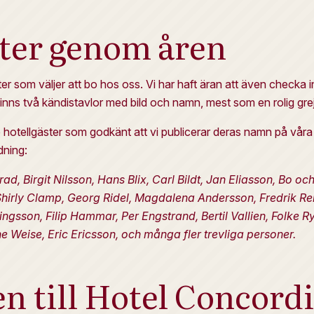
ter genom åren
äster som väljer att bo hos oss. Vi har haft äran att även check
inns två kändistavlor med bild och namn, mest som en rolig grej
 hotellgäster som godkänt att vi publicerar deras namn på våra 
dning:
d, Birgit Nilsson, Hans Blix, Carl Bildt, Jan Eliasson, Bo o
irly Clamp, Georg Ridel, Magdalena Andersson, Fredrik Reinf
ngsson, Filip Hammar, Per Engstrand, Bertil Vallien, Folke Ryd
e Weise, Eric Ericsson, och många fler trevliga personer.
 till Hotel Concord