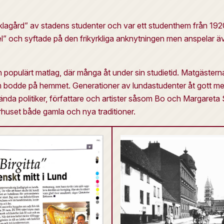
lagård” av stadens studenter och var ett studenthem från 1920-
kel” och syftade på den frikyrkliga anknytningen men anspelar 
n populärt matlag, där många åt under sin studietid. Matgäster
som bodde på hemmet. Generationer av lundastudenter åt gott men 
ända politiker, författare och artister såsom Bo och Margareta
rhuset både gamla och nya traditioner.