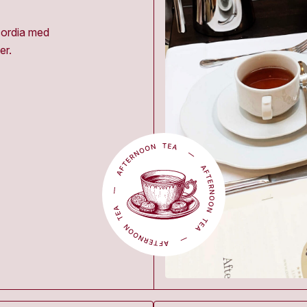
cordia med
er.